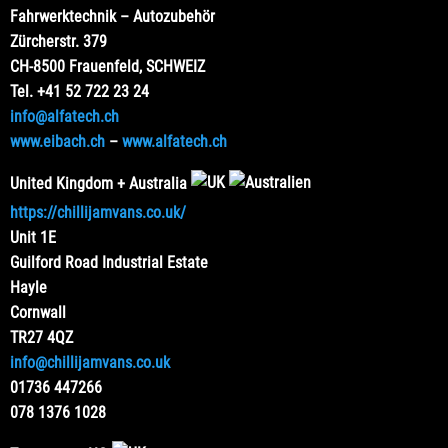
Fahrwerktechnik – Autozubehör
Zürcherstr. 379
CH-8500 Frauenfeld, SCHWEIZ
Tel. +41 52 722 23 24
info@alfatech.ch
www.eibach.ch
–
www.alfatech.ch
United Kingdom + Australia
https://chillijamvans.co.uk/
Unit 1E
Guilford Road Industrial Estate
Hayle
Cornwall
TR27 4QZ
info@chillijamvans.co.uk
01736 447266
078 1376 1028